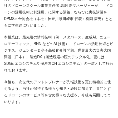
社のドローンスクール事業責任者 馬渕 浩マネージャーが、「ドロ
ーンの活用技術と利活用」に関する講義、ならびに実技講習を
DPMSｓ合同会社（本社：神奈川県川崎市 代表：松岡 康男）とと
もに学生達に行いました。
本授業は、最先端の情報技術（例：メタバース、生成AI、ニュー
ロモーフィック、RNN などのAI 技術）、ドローンの活用技術とビ
ジネス、ジェンダー＆少子高齢化介護問題、世界最大の災害大国
問題（日本）、製造DX（製造現場の匠のデジタル化、更には
SDGs エコシステムや脱炭素CN エコシステム）の一環として行わ
れております。
今後も、次世代のアントレプレナーが先端技術を更に積極的に使
えるよう、当社が保持する様々な知見・経験に加えて、専門とす
るドローンのサービス等を含め様々な支援を、今後も展開してま
いります。