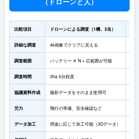
（ドローンと人）
比較項目
ドローンによる調査（1機、2名）
人に
詳細な調査
4k画像でクリアに見える
現場
調査範囲
バッテリー ✕ N = 広範囲が可能
広範
調査時間
3ha 5分程度
3h
協議資料作成
撮影データをそのまま使用可
8
労力
飛行の準備、安全確認など
徒歩
データ加工
用途に応じて加工可能（3Dデータ）
アナ