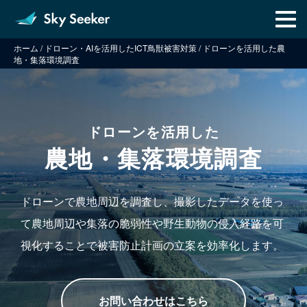
メ
ニ
ュ
ホーム
/
ドローン・AIを活用したICT鳥獣被害対策
/
ドローンを活用した農
ー
地・集落環境調査
ドローンを活用した
農地・集落環境調査
ドローンで農地周辺を調査し、撮影したデータを使っ
て農地周辺や集落の脆弱性や野生動物の侵入経路を可
視化することで被害防止計画の立案を効率化します。
お問い合わせはこちら