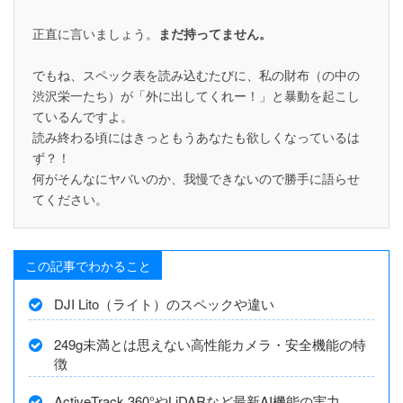
正直に言いましょう。
まだ持ってません。
でもね、スペック表を読み込むたびに、私の財布（の中の
渋沢栄一たち）が「外に出してくれー！」と暴動を起こし
ているんですよ。
読み終わる頃にはきっともうあなたも欲しくなっているは
ず？！
何がそんなにヤバいのか、我慢できないので勝手に語らせ
てください。
この記事でわかること
DJI Lito（ライト）のスペックや違い
249g未満とは思えない高性能カメラ・安全機能の特
徴
ActiveTrack 360°やLiDARなど最新AI機能の実力