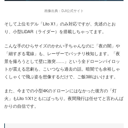
画像出典：DJI公式サイト
そして上位モデル「Lito X1」のみ対応ですが、先述のとお
り、小型LiDAR（ライダー）を搭載しちゃってます。
こんな手のひらサイズのかわい子ちゃんなのに「夜の闇」や
「細すぎる電線」も、レーザーでバッチリ検知します。「夜
景を撮ろうとして壁に激突……」という全ドローンパイロッ
トが震える悲劇も、こいつなら過去の話。暗闇でも余裕しゃ
くしゃくで飛ぶ姿を想像するだけで、ご飯3杯はいけます。
また、今までの小型4Kのドローンにはなかった後方の「灯
火」もLito 1/X1ともにばっちり。夜間飛行は任せてと言わんば
かりの自信です。