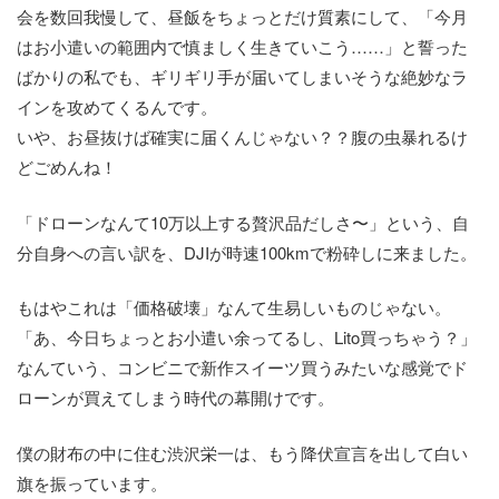
会を数回我慢して、昼飯をちょっとだけ質素にして、「今月
はお小遣いの範囲内で慎ましく生きていこう……」と誓った
ばかりの私でも、ギリギリ手が届いてしまいそうな絶妙なラ
インを攻めてくるんです。
いや、お昼抜けば確実に届くんじゃない？？腹の虫暴れるけ
どごめんね！
「ドローンなんて10万以上する贅沢品だしさ〜」という、自
分自身への言い訳を、DJIが時速100kmで粉砕しに来ました。
もはやこれは「価格破壊」なんて生易しいものじゃない。
「あ、今日ちょっとお小遣い余ってるし、Lito買っちゃう？」
なんていう、コンビニで新作スイーツ買うみたいな感覚でド
ローンが買えてしまう時代の幕開けです。
僕の財布の中に住む渋沢栄一は、もう降伏宣言を出して白い
旗を振っています。