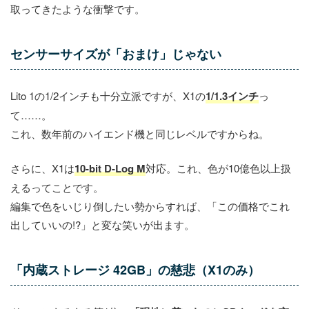
取ってきたような衝撃です。
センサーサイズが「おまけ」じゃない
Lito 1の1/2インチも十分立派ですが、X1の
1/1.3インチ
っ
て……。
これ、数年前のハイエンド機と同じレベルですからね。
さらに、X1は
10-bit D-Log M
対応。これ、色が10億色以上扱
えるってことです。
編集で色をいじり倒したい勢からすれば、「この価格でこれ
出していいの!?」と変な笑いが出ます。
「内蔵ストレージ 42GB」の慈悲（X1のみ）