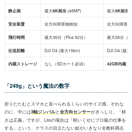
静止画
最大
8K相当
(48MP)
最大
8K相当
(
安全装置
全方向障害物検知
全方向障害物
飛行時間
最大36分（Plus 52分）
最大36分（Pl
伝送距離
DJI O4 (最大15km)
DJI O4 (最大
内蔵ストレージ
なし（SDカード必須）
42GB内蔵
（
「249g」という魔法の数字
折りたたむとスマホと並べられるくらいのサイズ感。それな
のに、中には
3軸ジンバル
と
全方向センサー
がぎっしり。「軽
さは正義」ですが、Litoの場合は「軽いくせにプロ級の仕事を
する」という、クラスの目立たない奴がいきなり全教科満点