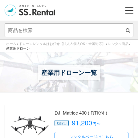
ME
ホーム
/
ドローンレンタルはお任せ【法人＆個人OK・全国対応】
/
レンタル商品
/
産業用ドローン
産業用ドローン一覧
DJI Matrice 400 ( RTK付 )
91,200
円〜
レンタルページはこちら