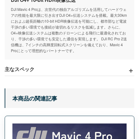
DJI Mavic 4 Proは、次世代の独自アルゴリズムを活用してハードウェ
アの性能を最大限に引き出すDJI O4+伝送システムを搭載。最大30km
におよぶ超長距離の10-bit HDR映像伝送を可能にし、都市部など電波
干渉の多い環境でも接続が途切れるリスクを低減します。さらに、
O4+映像伝送システムは複数のドローンによる飛行に最適化されてお
り、干渉の多い環境でも安定した通信を実現します。 DJI RC Pro 2送
信機は、7インチの高輝度回転式スクリーンを備えており、Mavic 4
Proにとって理想的なパートナーです。
主なスペック
本商品の関連記事