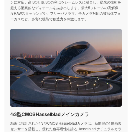
ンに対応。高ISOと低ISOの利点をシームレスに融合し、従来の技術を
超える驚異的なディテールを描き出します。最大5フレームの高解像
度RAWスタッキングや、フリーパノラマ、全カメラ対応の被写体フォ
ーカスなど、多彩な機能で創造力を刺激します。
4/3型CMOSHasselbladメインカメラ
精密に設計された4/3型CMOS Hasselbladカメラは、新開発の1億画素
センサーを搭載し、優れた色再現性を誇るHasselblad ナチュラルカラ