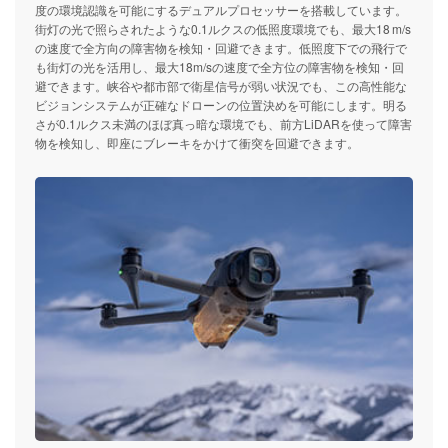
度の環境認識を可能にするデュアルプロセッサーを搭載しています。
街灯の光で照らされたような0.1ルクスの低照度環境でも、最大18 m/s
の速度で全方向の障害物を検知・回避できます。低照度下での飛行で
も街灯の光を活用し、最大18m/sの速度で全方位の障害物を検知・回
避できます。峡谷や都市部で衛星信号が弱い状況でも、この高性能な
ビジョンシステムが正確なドローンの位置決めを可能にします。明る
さが0.1ルクス未満のほぼ真っ暗な環境でも、前方LiDARを使って障害
物を検知し、即座にブレーキをかけて衝突を回避できます。