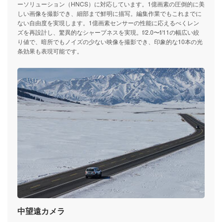
ーソリューション（HNCS）に対応しています。1億画素の圧倒的に美
しい画像を撮影でき、細部まで鮮明に描写。編集作業でもこれまでに
ない自由度を実現します。1億画素センサーの性能に応えるべくレン
ズを再設計し、驚異的なシャープネスを実現。f/2.0〜f/11の幅広い絞
り値で、暗所でもノイズの少ない映像を撮影でき、印象的な10本の光
条効果も表現可能です。
中望遠カメラ