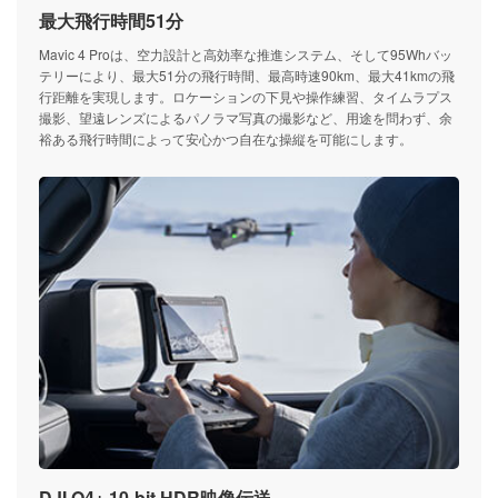
最大飛行時間51分
Mavic 4 Proは、空力設計と高効率な推進システム、そして95Whバッ
テリーにより、最大51分の飛行時間、最高時速90km、最大41kmの飛
行距離を実現します。ロケーションの下見や操作練習、タイムラプス
撮影、望遠レンズによるパノラマ写真の撮影など、用途を問わず、余
裕ある飛行時間によって安心かつ自在な操縦を可能にします。
DJI O4+ 10-bit HDR映像伝送