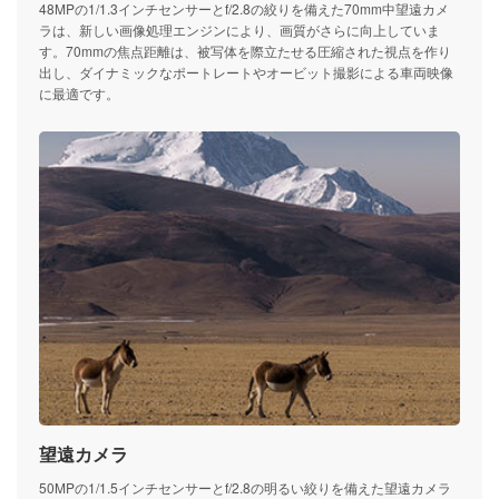
48MPの1/1.3インチセンサーとf/2.8の絞りを備えた70mm中望遠カメ
ラは、新しい画像処理エンジンにより、画質がさらに向上していま
す。70mmの焦点距離は、被写体を際立たせる圧縮された視点を作り
出し、ダイナミックなポートレートやオービット撮影による車両映像
に最適です。
望遠カメラ
50MPの1/1.5インチセンサーとf/2.8の明るい絞りを備えた望遠カメラ