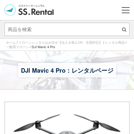
ME
ホーム
/
ドローンレンタルはお任せ【法人＆個人OK・全国対応】
/
レンタル商品
/
一般用ドローン
/
DJI Mavic 4 Pro
DJI Mavic 4 Pro：レンタルページ