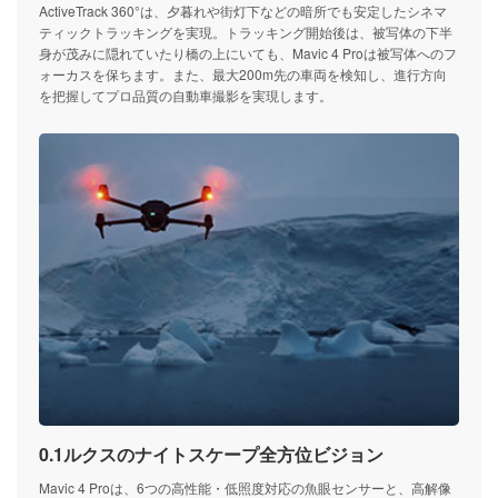
ActiveTrack 360°は、夕暮れや街灯下などの暗所でも安定したシネマ
ティックトラッキングを実現。トラッキング開始後は、被写体の下半
身が茂みに隠れていたり橋の上にいても、Mavic 4 Proは被写体へのフ
ォーカスを保ちます。また、最大200m先の車両を検知し、進行方向
を把握してプロ品質の自動車撮影を実現します。
0.1ルクスのナイトスケープ全方位ビジョン
Mavic 4 Proは、6つの高性能・低照度対応の魚眼センサーと、高解像