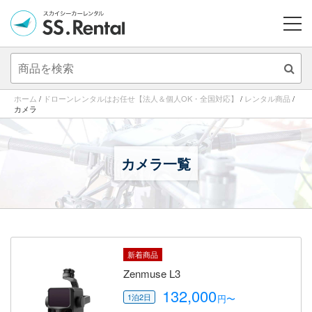
ME
ホーム
/
ドローンレンタルはお任せ【法人＆個人OK・全国対応】
/
レンタル商品
/
カメラ
カメラ一覧
新着商品
Zenmuse L3
132,000
円〜