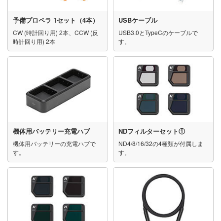
予備プロペラ 1セット（4本）
USBケーブル
CW (時計回り用) 2本、CCW (反
USB3.0とTypeCのケーブルで
時計回り用) 2本
す。
機体用バッテリー充電ハブ
NDフィルターセット①
機体用バッテリーの充電ハブで
ND4/8/16/32の4種類が付属しま
す。
す。