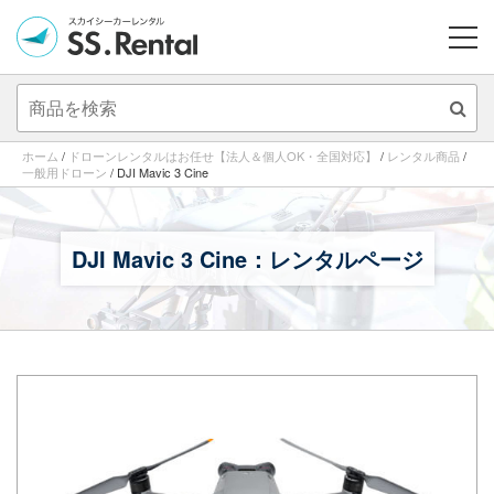
ME
ホーム
/
ドローンレンタルはお任せ【法人＆個人OK・全国対応】
/
レンタル商品
/
一般用ドローン
/
DJI Mavic 3 Cine
DJI Mavic 3 Cine：レンタルページ