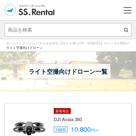
ME
ホーム
/
ドローンレンタルはお任せ【法人＆個人OK・全国対応】
/
レンタル商品
/
ライト空撮向けドローン
ライト空撮向けドローン一覧
新着商品
DJI Avata 360
10,800
円〜